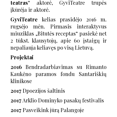
teatras
“ aktorė, GyviTeatre trupės
įkūrėja ir aktorė.
GyviTeatre
kelias prasidėjo 2016 m.
rugsėjo mėn. Pirmasis interaktyvus
miuziklas
„Bitutės receptas“
pasiekė net
2 tūkst. klausytojų, apie 60 įstaigų ir
nepaliauja keliavęs po visą Lietuvą.
Projektai
2016
Bendradarbiavimas su Rimanto
Kaukėno paramos fondu Santariškių
klinikose
2017
Dpoezijos šaltinis
2017
Arklio Dominyko pasakų festivalis
2017
Pasveikink jūrą Palangoje