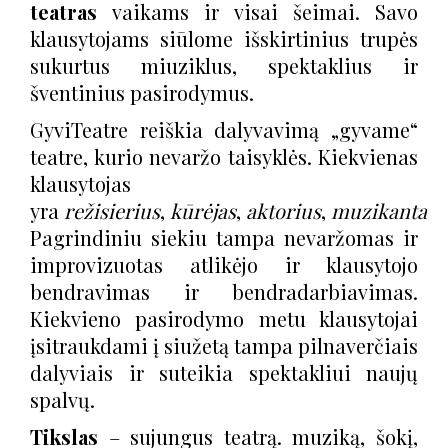
teatras
vaikams ir visai šeimai. Savo
klausytojams siūlome išskirtinius trupės
sukurtus
miuziklus
, spektaklius ir
šventinius pasirodymus.
GyviTeatre reiškia dalyvavimą „gyvame“
teatre, kurio nevaržo taisyklės. Kiekvienas
klausytojas
yra
režisierius
,
kūrėjas
,
aktorius
,
muzikantas
Pagrindiniu siekiu tampa nevaržomas ir
improvizuotas atlikėjo ir klausytojo
bendravimas ir bendradarbiavimas.
Kiekvieno pasirodymo metu klausytojai
įsitraukdami į siužetą tampa pilnaverčiais
dalyviais ir suteikia spektakliui naujų
spalvų.
Tikslas
– sujungus teatrą. muziką, šokį,