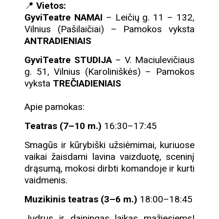
📍
Vietos:
GyviTeatre NAMAI
– Leičių g. 11 – 132,
Vilnius (Pašilaičiai) – Pamokos vyksta
ANTRADIENIAIS
GyviTeatre STUDIJA
– V. Maciulevičiaus
g. 51, Vilnius (Karoliniškės) – Pamokos
vyksta
TREČIADIENIAIS
Apie pamokas:
Teatras (7–10 m.)
16:30–17:45
Smagūs ir kūrybiški užsiėmimai, kuriuose
vaikai žaisdami lavina vaizduotę, sceninį
drąsumą, mokosi dirbti komandoje ir kurti
vaidmenis.
Muzikinis teatras (3–6 m.)
18:00–18:45
Judrus ir dainingas laikas mažiesiems!